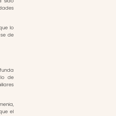
a sido
edades
que lo
ase de
ofunda
olo de
liares
menia,
que el