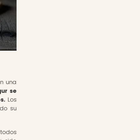
on una
gur se
s.
Los
ndo su
étodos