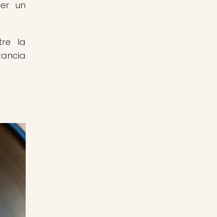
ner un
tre la
tancia