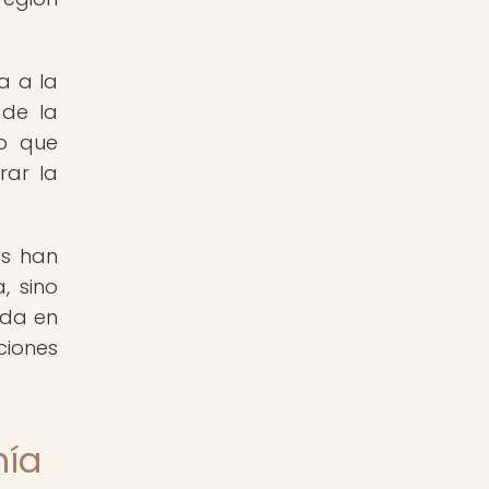
a a la
 de la
no que
rar la
as han
, sino
ada en
ciones
mía