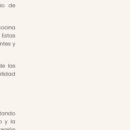
cio de
cocina
 Estas
ntes y
de las
ntidad
rtando
o y la
región