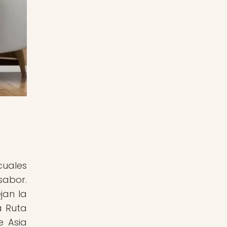
cuales
sabor.
jan la
la Ruta
e Asia