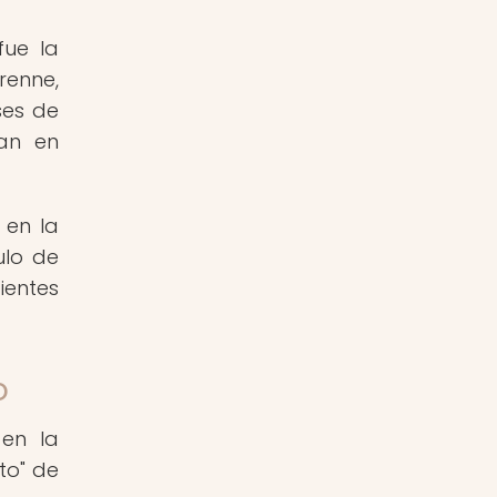
fue la
renne,
ses de
ían en
 en la
ulo de
ientes
o
 en la
to" de