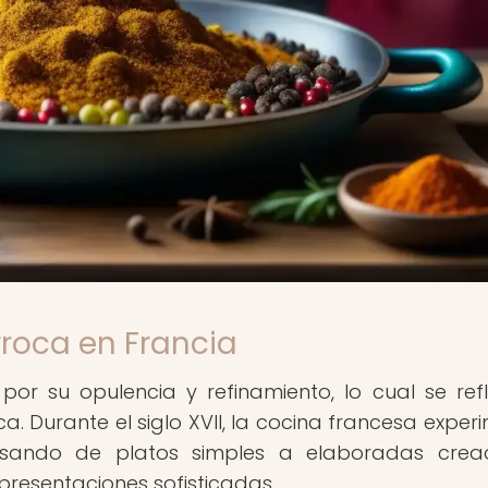
rroca en Francia
por su opulencia y refinamiento, lo cual se ref
. Durante el siglo XVII, la cocina francesa exper
pasando de platos simples a elaboradas crea
resentaciones sofisticadas.