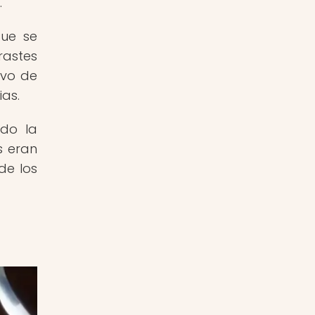
.
que se
rastes
avo de
ias.
ndo la
s eran
de los