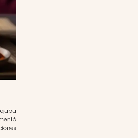
lejaba
imentó
ciones