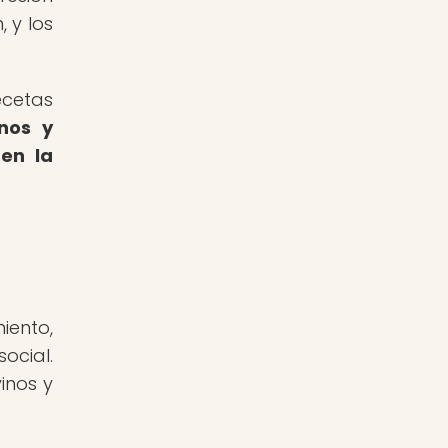
 y los
ecetas
inos y
 en la
iento,
ocial.
inos y