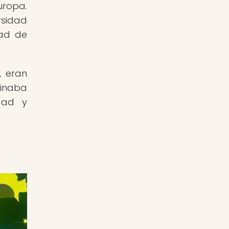
uropa.
rsidad
dad de
, eran
binaba
idad y