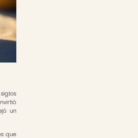
siglos
nvirtió
ejó un
as que