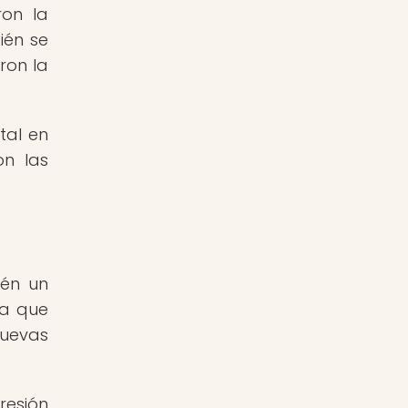
ron la
ién se
ron la
tal en
on las
ién un
ta que
nuevas
resión