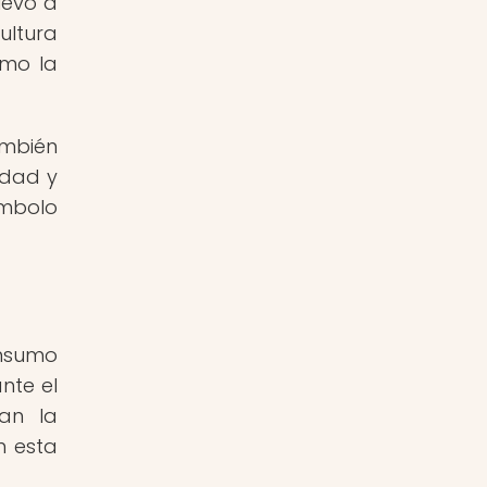
levó a
ultura
omo la
ambién
idad y
ímbolo
onsumo
nte el
an la
n esta