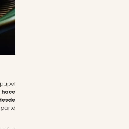
 papel
n hace
 desde
 parte