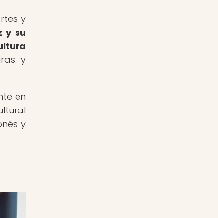
rtes y
z y su
ultura
uras y
nte en
ltural
onés y