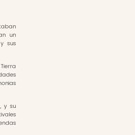
ntaban
ían un
 y sus
Tierra
idades
monias
, y su
ivales
rendas