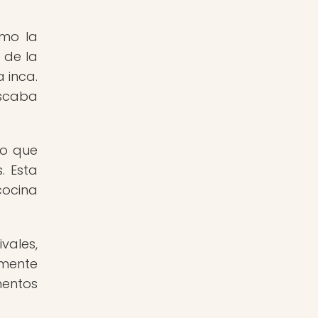
omo la
e de la
a inca.
uscaba
lo que
. Esta
cocina
vales,
amente
mentos