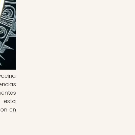
cocina
encias
ientes
r esta
ron en