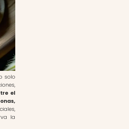
o solo
iones,
tre el
sonas,
iales,
rva la