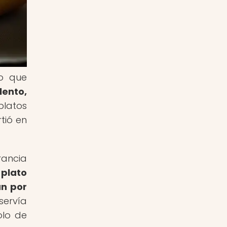
no que
lento,
platos
tió en
rancia
 plato
an por
servía
olo de