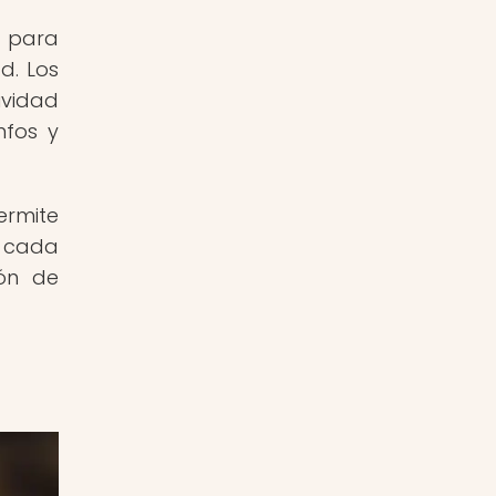
a para
d. Los
ividad
nfos y
ermite
e cada
ón de