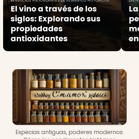
BENEFICIOS ANTIOXIDANTES DE ALIMENTOS HISTÓRICOS
DIET
El vino a través de los
La
siglos: Explorando sus
pe
propiedades
mo
antioxidantes
en
Especias antiguas, poderes modernos: