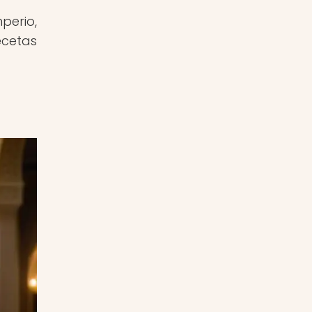
perio,
ecetas