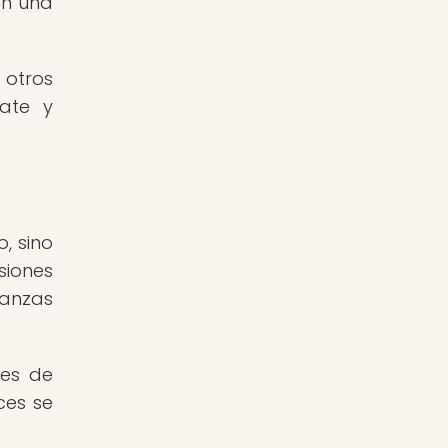
an una
 otros
ate y
, sino
siones
ianzas
tes de
ces se