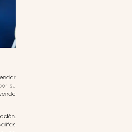
lendor
por su
uyendo
ación,
alifas