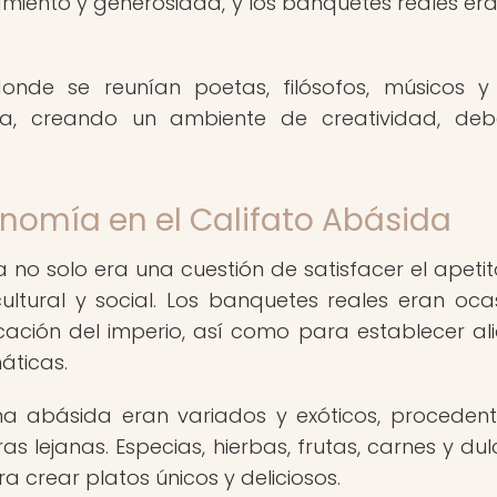
miento y generosidad, y los banquetes reales er
nde se reunían poetas, filósofos, músicos y
a, creando un ambiente de creatividad, deb
nomía en el Califato Abásida
no solo era una cuestión de satisfacer el apetito
ltural y social. Los banquetes reales eran oca
icación del imperio, así como para establecer al
áticas.
cina abásida eran variados y exóticos, proceden
ras lejanas. Especias, hierbas, frutas, carnes y dul
crear platos únicos y deliciosos.