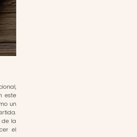
ional,
n este
omo un
rtida.
 de la
cer el