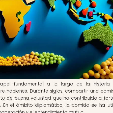
el fundamental a lo largo de la historia 
tre naciones. Durante siglos, compartir una com
sto de buena voluntad que ha contribuido a fort
s. En el ámbito diplomático, la comida se ha uti
operación y el entendimiento mutuo.