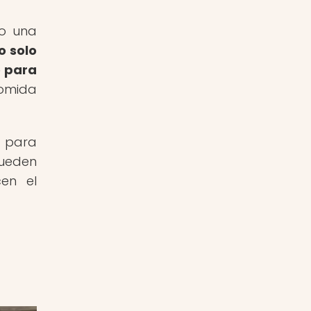
do una
o solo
o para
comida
o para
pueden
cen el