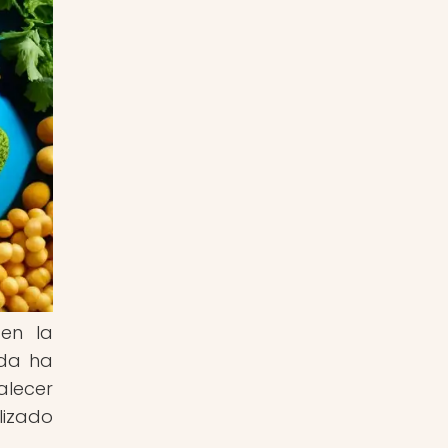
en la
ida ha
alecer
lizado