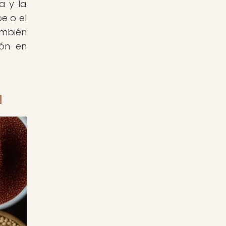
a y la
e o el
ambién
ión en
a