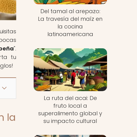
Del tamal al arepazo:
La travesía del maíz en
la cocina
isitas
latinoamericana
épocas
ibeña
".
rta tu
glos!
La ruta del acai: De
fruto local a
superalimento global y
n la
su impacto cultural