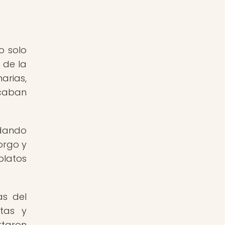
o solo
 de la
arias,
acaban
 dando
orgo y
platos
as del
etas y
rtaron