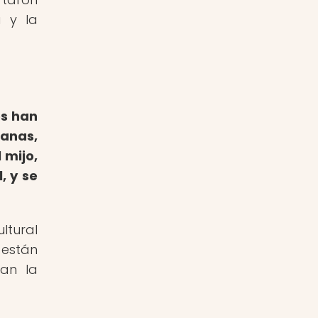
a y la
os han
anas,
l mijo,
, y se
ltural
 están
zan la