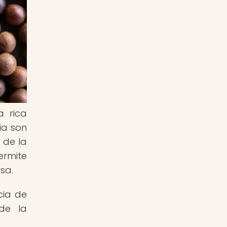
a rica
ia son
 de la
ermite
sa.
cia de
 de la