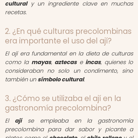
cultural
y un ingrediente clave en muchas
recetas.
2. ¿En qué culturas precolombinas
era importante el uso del ají?
El ají era fundamental en la dieta de culturas
como la
mayas
,
aztecas
e
incas
, quienes lo
consideraban no solo un condimento, sino
también un
símbolo cultural
.
3. ¿Cómo se utilizaba el ají en la
gastronomía precolombina?
El
ají
se empleaba en la gastronomía
precolombina para dar sabor y picante a
platos como el
chocolate
, el
chile relleno
y el