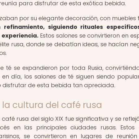
 reunía para disfrutar de esta exótica bebida.
rizaban por su elegante decoración, con muebles f
n refinamiento, siguiendo rituales específic
a experiencia.
Estos salones se convirtieron en es
élite rusa, donde se debatían ideas, se hacían ne
os.
e té se expandieron por toda Rusia, convirtiénd
y en día, los salones de té siguen siendo popula
e disfrutar de esta bebida tan apreciada.
 la cultura del café rusa
café rusa del siglo XIX fue significativa y se reflej
ncés en las principales ciudades rusas. Estos 
risinos, se convirtieron en lugares de reunió