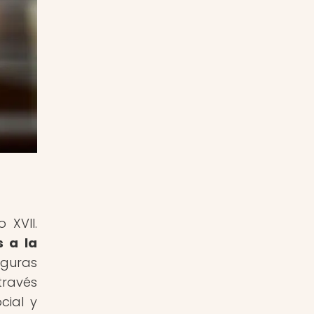
 XVII.
s a la
iguras
través
cial y