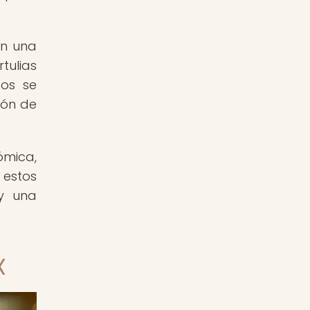
én una
tulias
tos se
ión de
ómica,
 estos
 y una
X