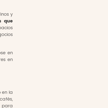
inos y
os que
pacios
gocios
ose en
res en
ó en la
cafés,
n para