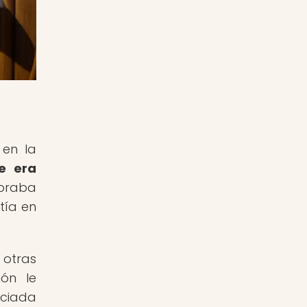
 en la
e era
oraba
tía en
 otras
ión le
eciada