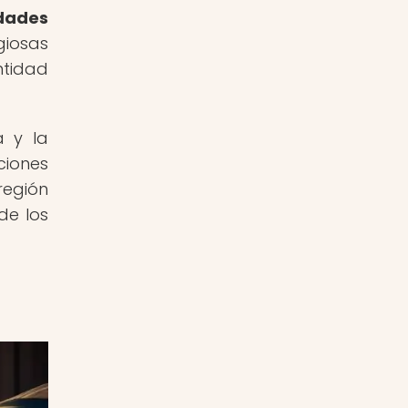
edades
giosas
ntidad
a y la
ciones
región
de los