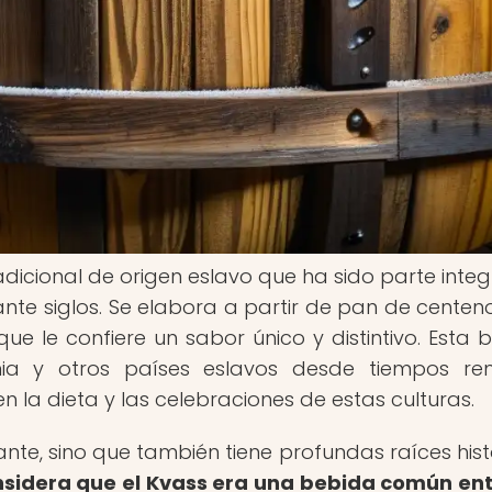
dicional de origen eslavo que ha sido parte integ
rante siglos. Se elabora a partir de pan de centen
ue le confiere un sabor único y distintivo. Esta 
ia y otros países eslavos desde tiempos re
a dieta y las celebraciones de estas culturas.
ante, sino que también tiene profundas raíces hist
nsidera que el Kvass era una bebida común ent