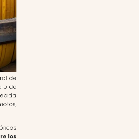
ral de
o o de
bebida
motos,
óricas
re los