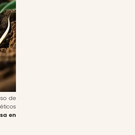
uso de
éticos
asa en