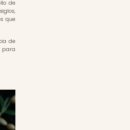
llo de
iglos,
os que
cia de
a para