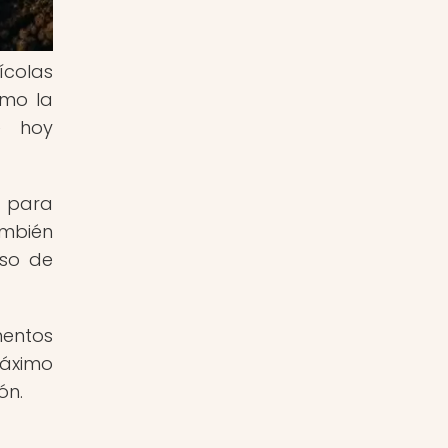
rícolas
omo la
e hoy
l para
ambién
uso de
mentos
máximo
ón.