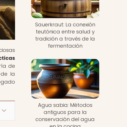
Sauerkraut: La conexión
teutónica entre salud y
tradición a través de la
fermentación
ciosas
cticas
ría de
 de la
legado
Agua sabia: Métodos
antiguos para la
conservación del agua
en la cocina