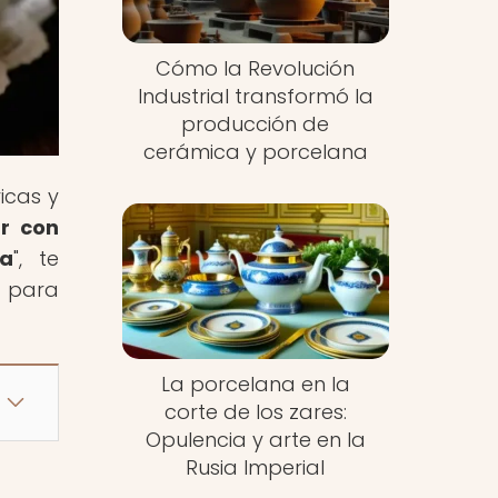
Cómo la Revolución
Industrial transformó la
producción de
cerámica y porcelana
icas y
r con
ua
", te
o para
La porcelana en la
corte de los zares:
Opulencia y arte en la
Rusia Imperial