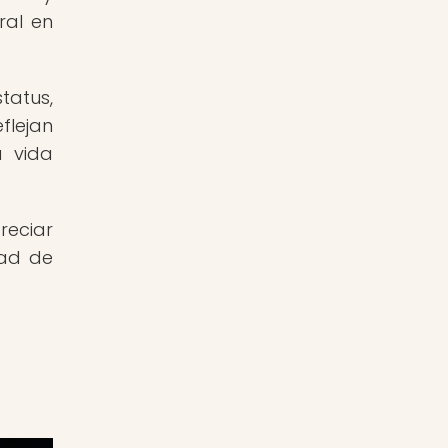
ral en
tatus,
flejan
a vida
reciar
dad de