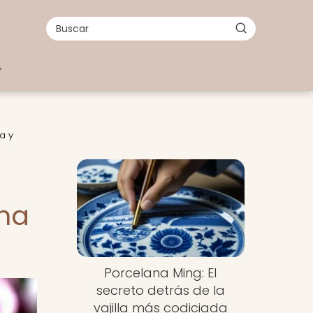
a y
ana
Porcelana Ming: El
secreto detrás de la
vajilla más codiciada