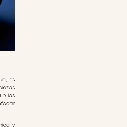
ua, es
piezas
 o las
nfocar
mica y