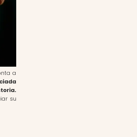
onta a
eciada
toria.
iar su