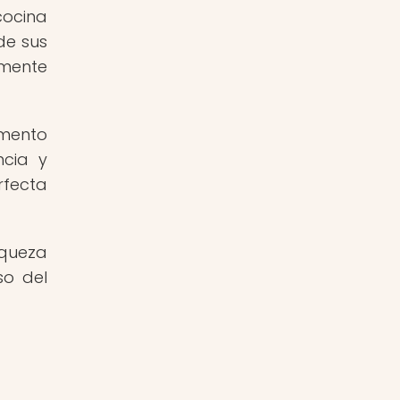
cocina
de sus
amente
emento
ncia y
erfecta
iqueza
so del