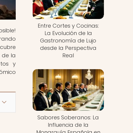
Entre Cortes y Cocinas:
sible!
La Evolución de la
orando
Gastronomía de Lujo
scubre
desde la Perspectiva
 de la
Real
etos y
nómico
Sabores Soberanos: La
Influencia de la
Monarquía Española en