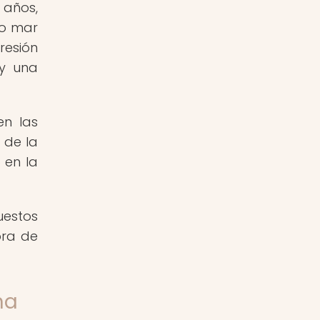
 años,
uo mar
resión
 y una
en las
 de la
 en la
uestos
ora de
na