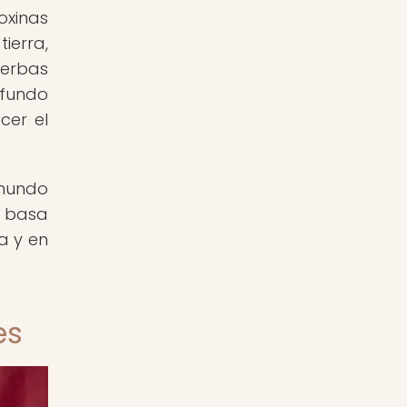
oxinas
ierra,
ierbas
ofundo
cer el
 mundo
e basa
a y en
es