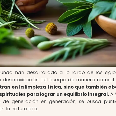
mundo han desarrollado a lo largo de los sigl
a desintoxicación del cuerpo de manera natural
tran en la limpieza física, sino que también a
irituales para lograr un equilibrio integral.
A 
s de generación en generación, se busca purifi
n la naturaleza.