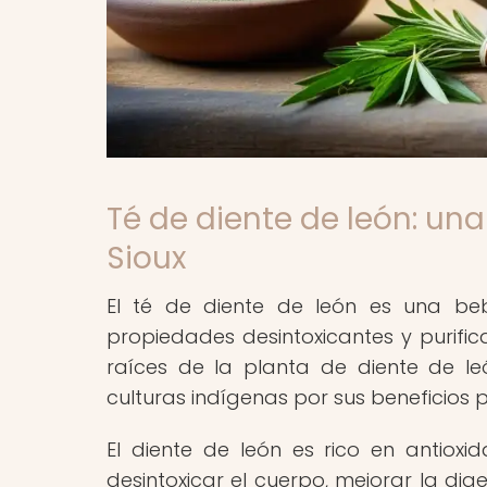
Té de diente de león: una
Sioux
El té de diente de león es una beb
propiedades desintoxicantes y purifica
raíces de la planta de diente de leó
culturas indígenas por sus beneficios p
El diente de león es rico en antiox
desintoxicar el cuerpo, mejorar la dig