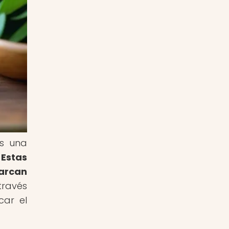
os una
.
Estas
barcan
través
car el