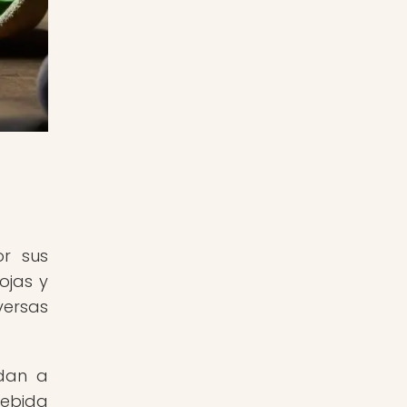
or sus
ojas y
versas
udan a
bebida