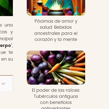
Pócimas de amor y
de una
salud: Bebidas
cas y
ancestrales para el
ncipal
corazón y la mente
uerpo
",
que te
 en su
El poder de las raíces:
Tubérculos antiguos
con beneficios
antioxidantes