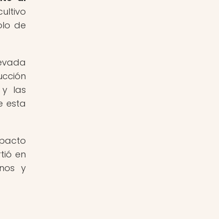
ultivo
olo de
levada
ucción
 y las
e esta
mpacto
tió en
onos y