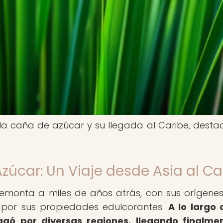
la caña de azúcar y su llegada al Caribe, dest
zúcar: Un Viaje desde Asia al Ca
remonta a miles de años atrás, con sus orígenes
a por sus propiedades edulcorantes.
A lo largo 
agó por diversas regiones, llegando finalme