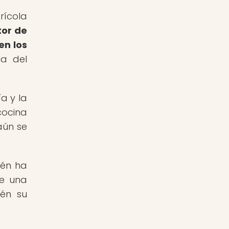
rícola
tor de
en los
ia del
a y la
cocina
aún se
ién ha
de una
ién su