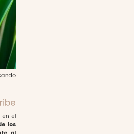
acando
ribe
 en el
de los
nte al