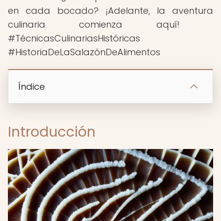
en cada bocado? ¡Adelante, la aventura
culinaria comienza aquí! ️
#TécnicasCulinariasHistóricas
#HistoriaDeLaSalazónDeAlimentos
Índice
Introducción