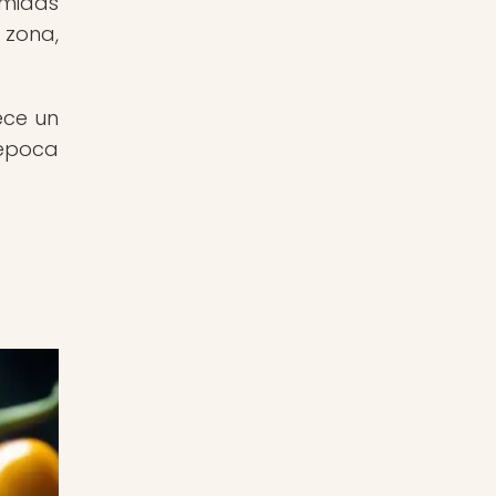
omidas
 zona,
ece un
 época