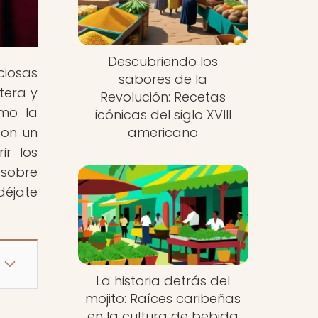
Descubriendo los
ciosas
sabores de la
tera y
Revolución: Recetas
ómo la
icónicas del siglo XVIII
con un
americano
ir los
 sobre
déjate
La historia detrás del
mojito: Raíces caribeñas
en la cultura de bebida