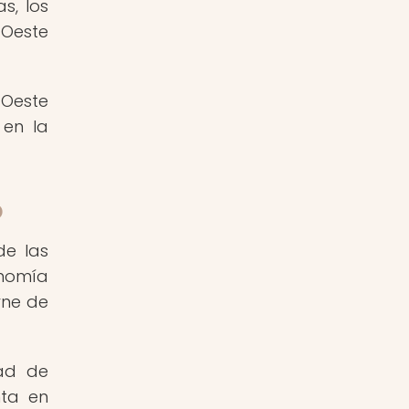
s, los
 Oeste
 Oeste
 en la
o
de las
onomía
rne de
dad de
nta en