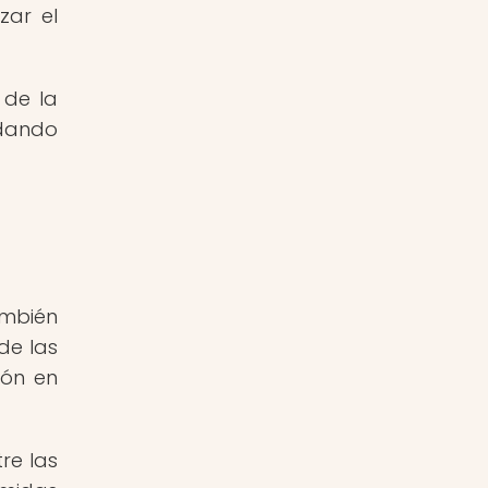
zar el
 de la
 dando
ambién
de las
ión en
re las