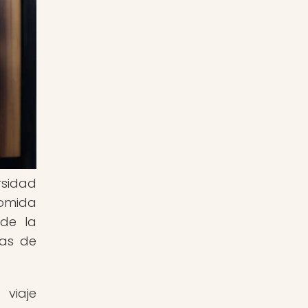
rsidad
comida
de la
ias de
 viaje