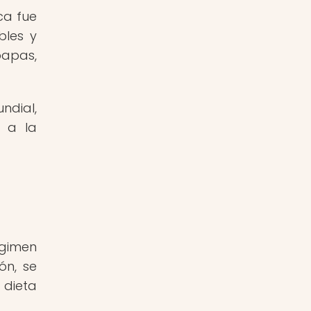
ca fue
bles y
papas,
ndial,
e a la
égimen
ón, se
 dieta