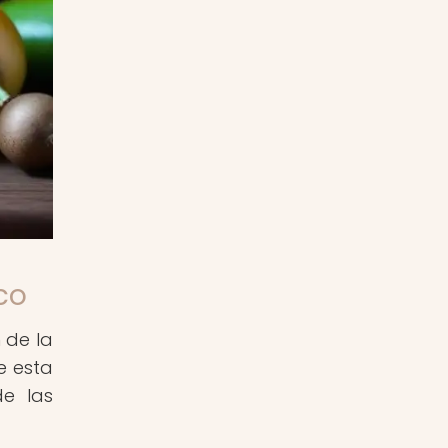
co
 de la
e esta
de las