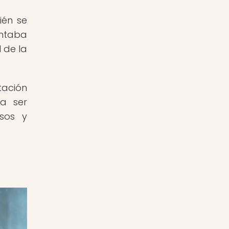
ién se
entaba
 de la
tación
 a ser
osos y