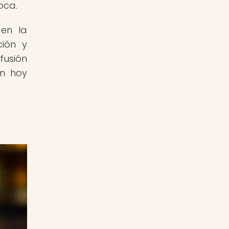
oca.
 en la
ción y
fusión
ún hoy