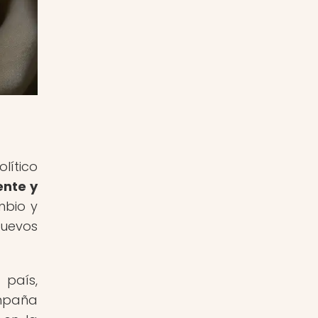
lítico
ente y
mbio y
nuevos
 país,
ampaña