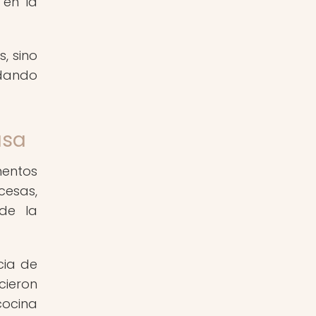
 en la
, sino
 dando
usa
mentos
cesas,
de la
cia de
cieron
cocina