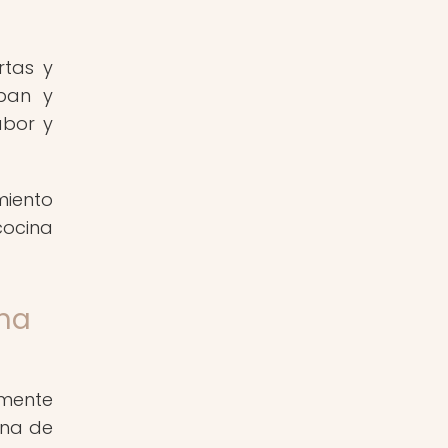
rtas y
aban y
abor y
miento
cocina
ina
lmente
ina de