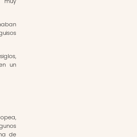
te muy
rmaban
guisos
iglos,
 en un
ropea,
lgunos
ina de