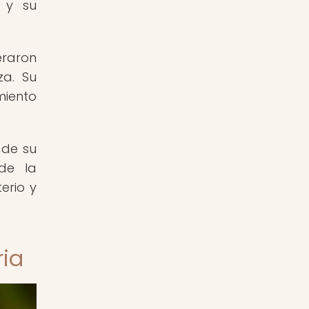
o y su
eraron
za. Su
miento
 de su
de la
erio y
ria