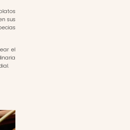
platos
en sus
pecias
ear el
inaria
ial.