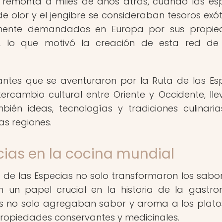
se remonta a miles de años atrás, cuando las es
de olor y el jengibre se consideraban tesoros exót
tamente demandados en Europa por sus propi
as, lo que motivó la creación de esta red de
antes que se aventuraron por la Ruta de las Es
ntercambio cultural entre Oriente y Occidente, ll
bién ideas, tecnologías y tradiciones culinari
s regiones.
ecias en la cocina mundial
 de las Especias no solo transformaron los sabo
n un papel crucial en la historia de la gastr
es no solo agregaban sabor y aroma a los platos
ropiedades conservantes y medicinales.