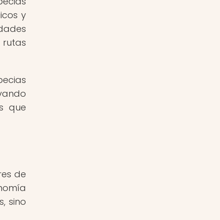
pecias
icos y
edades
 rutas
pecias
evando
as que
res de
onomía
, sino