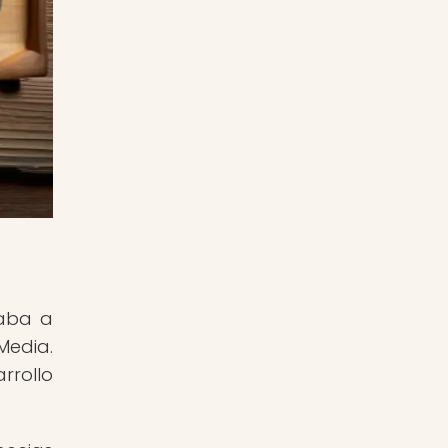
taba a
Media.
rrollo