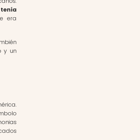
canos.
 tenía
e era
ambién
o y un
érica.
ímbolo
monias
icados