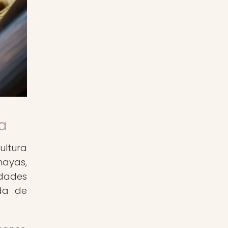
a
ultura
mayas,
idades
eda de