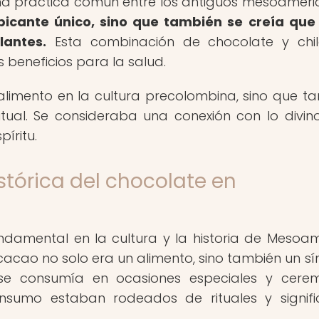
una práctica común entre los antiguos mesoameri
 picante único, sino que también se creía que
lantes.
Esta combinación de chocolate y chil
 beneficios para la salud.
 alimento en la cultura precolombina, sino que t
ritual. Se consideraba una conexión con lo divin
íritu.
stórica del chocolate en
damental en la cultura y la historia de Mesoam
acao no solo era un alimento, sino también un s
 se consumía en ocasiones especiales y cere
nsumo estaban rodeados de rituales y signif