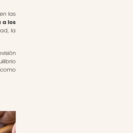
en las
 a los
ad, la
visión
librio
, como